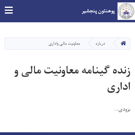
tion
پوهنتون پنجشیر
Skip
to
main
صفحه اصلی
درباره
معاونیت مالی واداری
content
زنده گینامه معاونیت مالی و
اداری
بزودی...