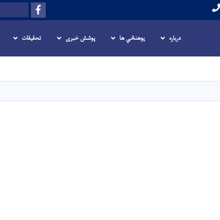
Facebook
Search
درباره
پوهنځي ها
پوشش خبری
تحقیقات
Skip
to
main
content