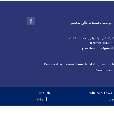
Facebook
موسسه تحصیلات عالی پنجشیر
ت پنجشیر ، ولسوالی رخه ، د شتک
 :
0093749891441
panjsheer.un@gmail
Powered by: Islamic Emirate of Afghanistan M
Communicati
English
Policies & Laws
مین
پښتو