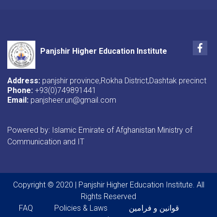
Fac
Panjshir Higher Education Institute
Address:
panjshir province,Rokha District,Dashtak precinct
Phone:
+93(0)749891441
Email:
panjsheer.un@gmail.com
Powered by: Islamic Emirate of Afghanistan Ministry of
Communication and IT
Copyright © 2020 | Panjshir Higher Education Institute. All
Rights Reserved
Footer menu
FAQ
Policies & Laws
قوانین و فرامین