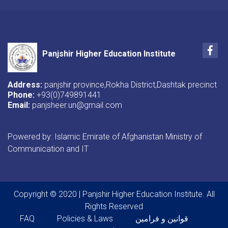
Fac
Panjshir Higher Education Institute
Address:
panjshir province,Rokha District,Dashtak precinct
Phone:
+93(0)749891441
Email:
panjsheer.un@gmail.com
Powered by: Islamic Emirate of Afghanistan Ministry of
Communication and IT
Copyright © 2020 | Panjshir Higher Education Institute. All
Rights Reserved
Footer menu
FAQ
Policies & Laws
قوانین و فرامین