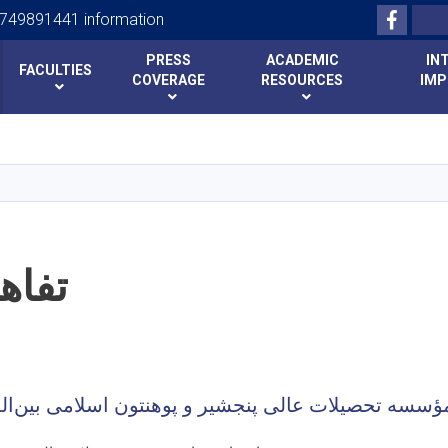
Facebo
Search
749891441 information
PRESS
ACADEMIC
IN
FACULTIES
COVERAGE
RESOURCES
IMP
Skip
to
main
content
تفاه