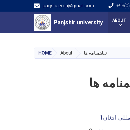
panjsheer.un@gmail.com
+93(0)
Main navigation
ABOUT
Panjshir university
Panjshir university
HOME
About
تفاهمنامه ها
منامه ها