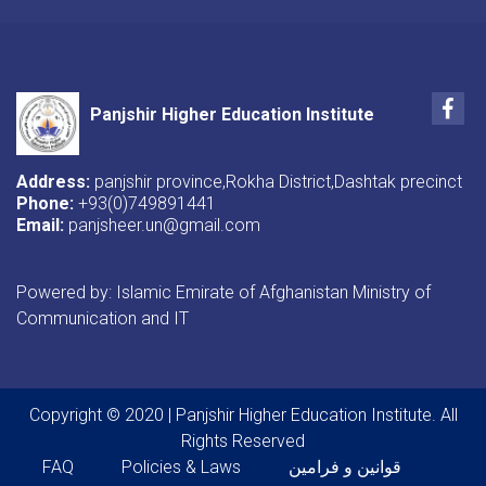
Fac
Panjshir Higher Education Institute
Address:
panjshir province,Rokha District,Dashtak precinct
Phone:
+93(0)749891441
Email:
panjsheer.un@gmail.com
Powered by: Islamic Emirate of Afghanistan Ministry of
Communication and IT
Copyright © 2020 | Panjshir Higher Education Institute. All
Rights Reserved
Footer menu
قوانین و فرامین
Policies & Laws
FAQ