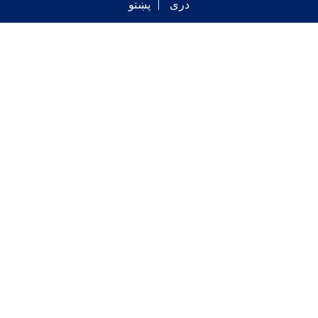
دری
پښتو