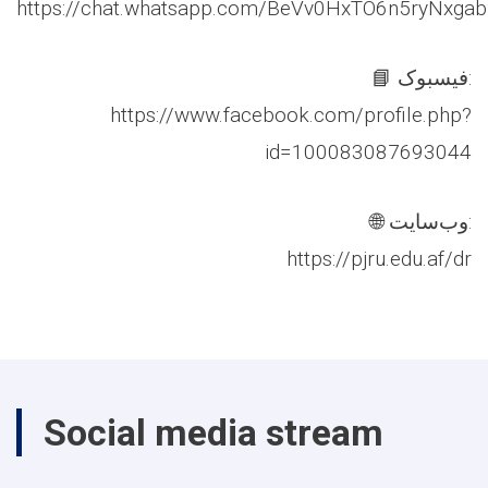
https://chat.whatsapp.com/BeVv0HxTO6n5ryNxga
📘 فیسبوک:
https://www.facebook.com/profile.php?
id=100083087693044
🌐 وب‌سایت:
‏https://pjru.edu.af/dr
Social media stream