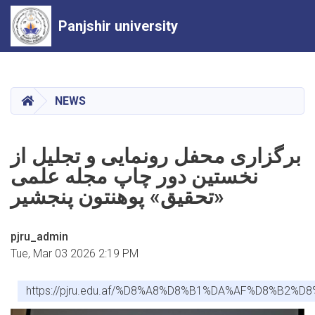
Panjshir university
Skip
to
main
HOME
NEWS
content
برگزاری محفل رونمایی و تجلیل از
نخستین دور چاپ مجله علمی
«تحقیق» پوهنتون پنجشیر
pjru_admin
Tue, Mar 03 2026 2:19 PM
https://pjru.edu.af/%D8%A8%D8%B1%DA%AF%D8