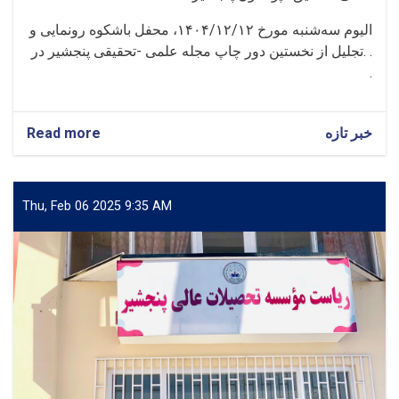
الیوم سه‌شنبه مورخ ۱۴۰۴/۱۲/۱۲، محفل باشکوه رونمایی و
تجلیل از نخستین دور چاپ مجله علمی -تحقیقی پنجشیر در. .
.
خبر تازه
about
Read more
برگزاری
محفل
رونمایی
و
Thu, Feb 06 2025 9:35 AM
تجلیل
از
نخستین
دور
چاپ
مجله
علمی
«تحقیق»
پوهنتون
پنجشیر