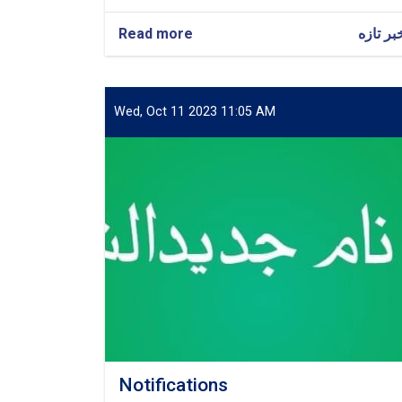
Read more
about
بر تازه
برگزاری
محفل
رونمایی
و
Wed, Oct 11 2023 11:05 AM
تجلیل
از
نخستین
دور
چاپ
مجله
علمی
«تحقیق»
پوهنتون
پنجشیر
Notifications