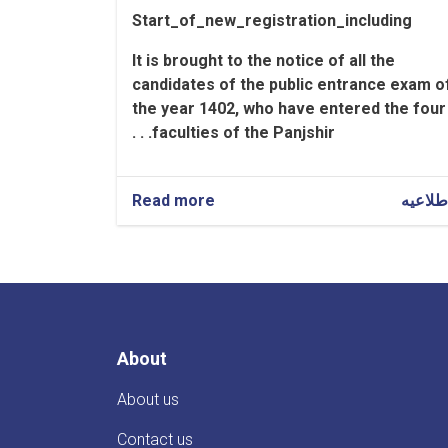
Start_of_new_registration_including
It is brought to the notice of all the
candidates of the public entrance exam o
the year 1402, who have entered the four
faculties of the Panjshir. . .
Read more
about
طلاعیه
Notifications
About
About us
Contact us