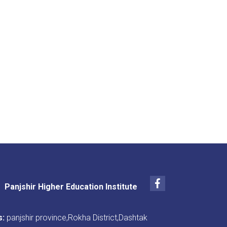
Facebook
Panjshir Higher Education Institute
s:
panjshir province,Rokha District,Dashtak