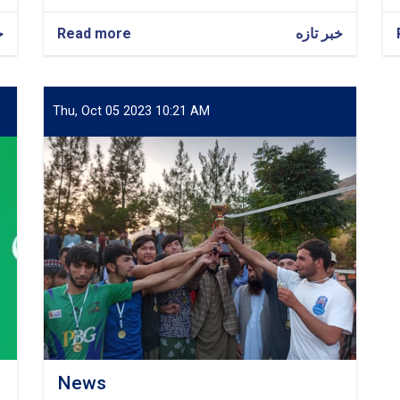
خ
Read more
about
خبر تازه
جلسهٔ‌
شورای
رهبری
مؤسسهٔ
Thu, Oct 05 2023 10:21 AM
تحصیلات
عالی
پنجشیر
برگزار
شد.
News