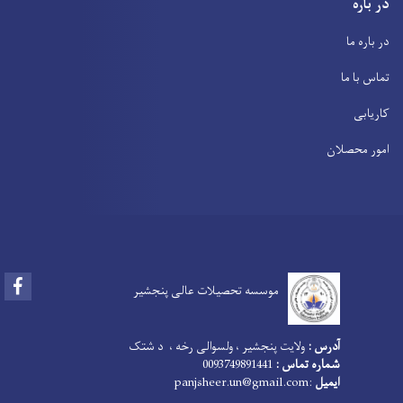
در باره
در باره ما
تماس با ما
کاریابی
امور محصلان
Facebook
موسسه تحصیلات عالی پنجشیر
آدرس :
ولایت پنجشیر ، ولسوالی رخه ، د شتک
شماره تماس :
0093749891441
ایمیل
:
panjsheer.un@gmail.com