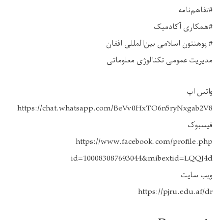
#تفاهم‌نامه
#همکاری آکادمیک
# پوهنتون اسلامی بین‌المللی افغان
مدیریت عمومی تکنالوژی معلوماتی
واتس اپ
https://chat.whatsapp.com/BeVv0HxTO6n5ryNxgab2V8
فیسبوک
https://www.facebook.com/profile.php
id=100083087693044&mibextid=LQQJ4d
ویب سایت
https://pjru.edu.af/dr