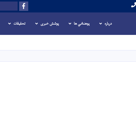
Facebook
Search
درباره
پوهنځي ها
پوشش خبری
تحقیقات
Skip
to
main
content