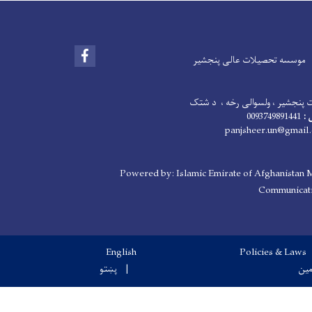
Facebook
موسسه تحصیلات عالی پنجشیر
ت پنجشیر ، ولسوالی رخه ، د شتک
 :
0093749891441
panjsheer.un@gmail
Powered by: Islamic Emirate of Afghanistan M
Communicati
English
Policies & Laws
مین
پښتو